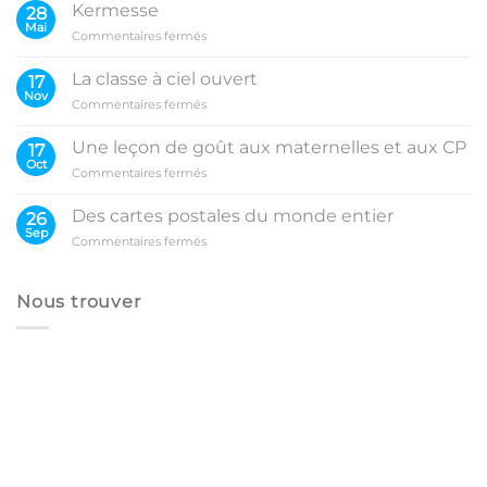
Kermesse
28
Mai
sur
Commentaires fermés
Kermesse
La classe à ciel ouvert
17
Nov
sur
Commentaires fermés
La
classe
Une leçon de goût aux maternelles et aux CP
17
à
Oct
sur
Commentaires fermés
ciel
Une
ouvert
leçon
Des cartes postales du monde entier
26
de
Sep
sur
Commentaires fermés
goût
Des
aux
cartes
maternelles
postales
Nous trouver
et
du
aux
monde
CP
entier