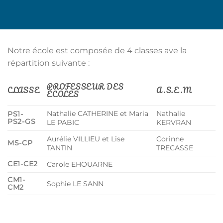
Notre école est composée de 4 classes ave la
répartition suivante :
PROFESSEUR DES
CLASSE
A.S.E.M
ÉCOLES
Nathalie CATHERINE et Maria
Nathalie
PS1-
PS2-GS
LE PABIC
KERVRAN
Aurélie VILLIEU et Lise
Corinne
MS-CP
TANTIN
TRECASSE
CE1-CE2
Carole EHOUARNE
CM1-
Sophie LE SANN
CM2